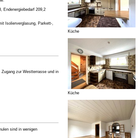
ße.
3, Endenergiebedarf 209,2
t Isolierverglasung, Parkett-,
Küche
s Zugang zur Westterrasse und in
Küche
hulen sind in wenigen