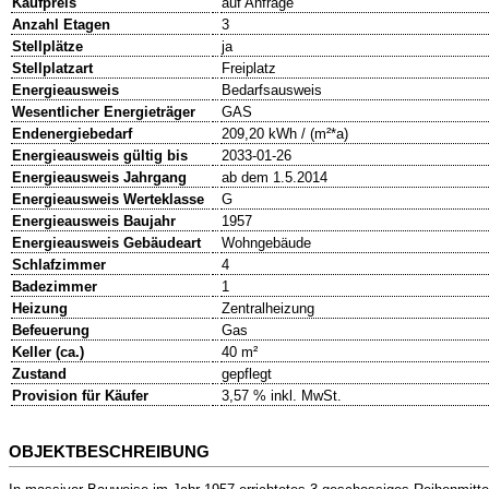
Kaufpreis
auf Anfrage
Anzahl Etagen
3
Stellplätze
ja
Stellplatzart
Freiplatz
Energieausweis
Bedarfsausweis
Wesentlicher Energieträger
GAS
Endenergiebedarf
209,20 kWh / (m²*a)
Energieausweis gültig bis
2033-01-26
Energieausweis Jahrgang
ab dem 1.5.2014
Energieausweis Werteklasse
G
Energieausweis Baujahr
1957
Energieausweis Gebäudeart
Wohngebäude
Schlafzimmer
4
Badezimmer
1
Heizung
Zentralheizung
Befeuerung
Gas
Keller (ca.)
40 m²
Zustand
gepflegt
Provision für Käufer
3,57 % inkl. MwSt.
OBJEKTBESCHREIBUNG