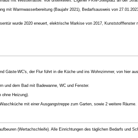
aus mit Westterrasse. Voll unterkellert. Eigener PKW-Stellplatz an der Stra
zung mit Warmwasserbereitung (Baujahr 2021), Bedarfsausweis von 27.01.202
ntür wurde 2020 eneuert, elektrische Markise von 2017, Kunststofffenster mi
d Gäste-WC's, der Flur führt in die Küche und ins Wohnzimmer, von hier au
mern und dem Bad mit Badewanne, WC und Fenster.
 ohne Heizung).
e Waschküche mit einer Ausgangstreppe zum Garten, sowie 2 weitere Räume.
ufbeuren (Wertachschleife). Alle Einrichtungen des täglichen Bedarfs und Sc