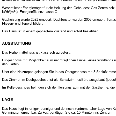
In massiver Bauweise im Jahr 1957 errichtetes 3-geschossiges Reihenmittelh
Wesentlicher Energieträger für die Heizung des Gebäudes: Gas-Zentralhei
kWh/(m²a), Energieeffizienzklasse G.
Gasheizung wurde 2021 erneuert, Dachfenster wurden 2005 erneuert, Terrasse
Fliesen- und Teppichböden.
Das Haus ist in einem gepflegtem Zustand und sofort beziehbar.
AUSSTATTUNG
Das Reihenmittelhaus ist klassisch aufgeteilt.
Erdgeschoss mit Möglichkeit zum nachträglichen Einbau eines Windfangs un
den Garten.
Über eine Holztreppe gelangen Sie in das Obergeschoss mit 3 Schlafzim
Das Zimmer im Dachgeschoss ist als Schlafzimmer/Büro ausgebaut (jedoch
Im Kellergeschoss befinden sich der Heizungsraum mit der Gastherme, di
LAGE
Das Haus liegt in ruhiger, sonniger und dennoch zentrumsnaher Lage von Ka
Gehminuten erreichbar. Zu Fuß benötigen Sie ca. 10 Minuten ins Zentrum.