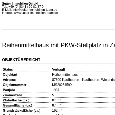
Sutter Immobilien GmbH
Tel.: +49 (0) 8341 / 90 81 87 0
E-Mail: info@sutter-immobilien-team.de
Internet: www.sutter-immobilien-team.de
Reihenmittelhaus mit PKW-Stellplatz in 
OBJEKTÜBERSICHT
Status
Verkauft
Objektart
Reihenmittelhaus
Adresse
87600 Kaufbeuren - Kaufbeuren, Wielands
Objektnummer
MS20231599
Baujahr
1957
Zimmerzahl
5
Wohnfläche (ca.)
87 m²
Gesamtfläche (ca.)
87 m²
Grundstücksfläche (ca.)
192 m²