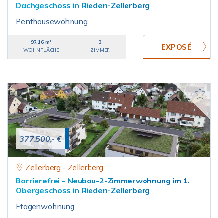
Dachgeschoss in Rieden-Zellerberg
Penthousewohnung
97,16 m²
3
WOHNFLÄCHE
ZIMMER
377.500,- €
Zellerberg - Zellerberg
Barrierefrei - Neubau-2-Zimmerwohnung im 1.
Obergeschoss in Rieden-Zellerberg
Etagenwohnung