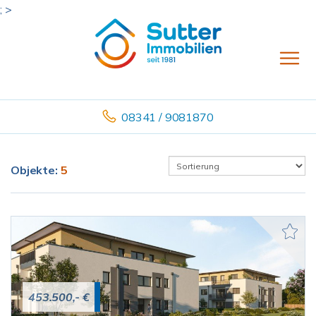
; >
08341 / 9081870
Objekte:
5
453.500,- €