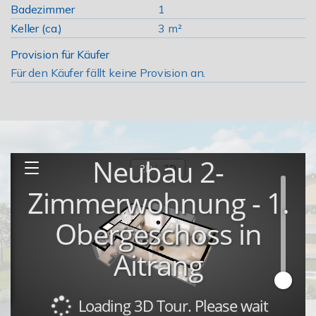
Badezimmer
1
Keller (ca.)
3 m²
Provision für Käufer
Für den Käufer fällt keine Provision an.