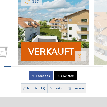
360°
VERKAUFT
Facebook
(Twitter)
Notizblock (
)
merken
drucken