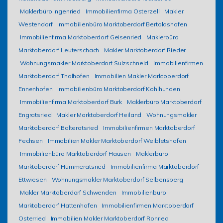
Maklerbüro Ingenried
Immobilienfirma Osterzell
Makler
Westendorf
Immobilienbüro Marktoberdorf Bertoldshofen
Immobilienfirma Marktoberdorf Geisenried
Maklerbüro
Marktoberdorf Leuterschach
Makler Marktoberdorf Rieder
Wohnungsmakler Marktoberdorf Sulzschneid
Immobilienfirmen
Marktoberdorf Thalhofen
Immobilien Makler Marktoberdorf
Ennenhofen
Immobilienbüro Marktoberdorf Kohlhunden
Immobilienfirma Marktoberdorf Burk
Maklerbüro Marktoberdorf
Engratsried
Makler Marktoberdorf Heiland
Wohnungsmakler
Marktoberdorf Balteratsried
Immobilienfirmen Marktoberdorf
Fechsen
Immobilien Makler Marktoberdorf Weibletshofen
Immobilienbüro Marktoberdorf Hausen
Maklerbüro
Marktoberdorf Hummeratsried
Immobilienfirma Marktoberdorf
Ettwiesen
Wohnungsmakler Marktoberdorf Selbensberg
Makler Marktoberdorf Schwenden
Immobilienbüro
Marktoberdorf Hattenhofen
Immobilienfirmen Marktoberdorf
Osterried
Immobilien Makler Marktoberdorf Ronried