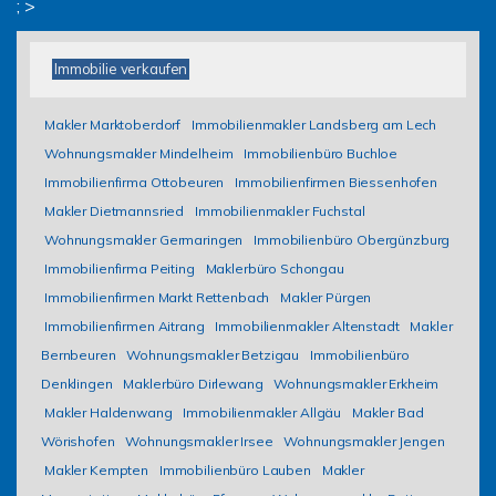
; >
Immobilie verkaufen
Makler Marktoberdorf
Immobilienmakler Landsberg am Lech
Wohnungsmakler Mindelheim
Immobilienbüro Buchloe
Immobilienfirma Ottobeuren
Immobilienfirmen Biessenhofen
Makler Dietmannsried
Immobilienmakler Fuchstal
Wohnungsmakler Germaringen
Immobilienbüro Obergünzburg
Immobilienfirma Peiting
Maklerbüro Schongau
Immobilienfirmen Markt Rettenbach
Makler Pürgen
Immobilienfirmen Aitrang
Immobilienmakler Altenstadt
Makler
Bernbeuren
Wohnungsmakler Betzigau
Immobilienbüro
Denklingen
Maklerbüro Dirlewang
Wohnungsmakler Erkheim
Makler Haldenwang
Immobilienmakler Allgäu
Makler Bad
Wörishofen
Wohnungsmakler Irsee
Wohnungsmakler Jengen
Makler Kempten
Immobilienbüro Lauben
Makler