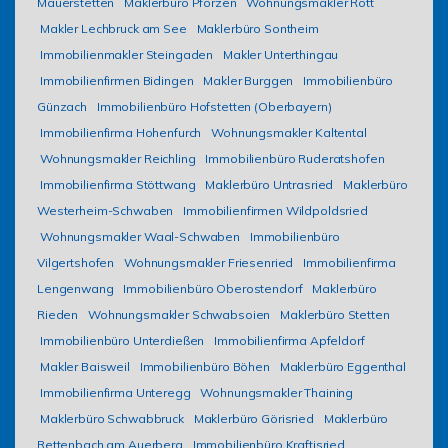
Mauerstetten
Maklerbüro Pforzen
Wohnungsmakler Rott
Makler Lechbruck am See
Maklerbüro Sontheim
Immobilienmakler Steingaden
Makler Unterthingau
Immobilienfirmen Bidingen
Makler Burggen
Immobilienbüro
Günzach
Immobilienbüro Hofstetten (Oberbayern)
Immobilienfirma Hohenfurch
Wohnungsmakler Kaltental
Wohnungsmakler Reichling
Immobilienbüro Ruderatshofen
Immobilienfirma Stöttwang
Maklerbüro Untrasried
Maklerbüro
Westerheim-Schwaben
Immobilienfirmen Wildpoldsried
Wohnungsmakler Waal-Schwaben
Immobilienbüro
Vilgertshofen
Wohnungsmakler Friesenried
Immobilienfirma
Lengenwang
Immobilienbüro Oberostendorf
Maklerbüro
Rieden
Wohnungsmakler Schwabsoien
Maklerbüro Stetten
Immobilienbüro Unterdießen
Immobilienfirma Apfeldorf
Makler Baisweil
Immobilienbüro Böhen
Maklerbüro Eggenthal
Immobilienfirma Unteregg
Wohnungsmakler Thaining
Maklerbüro Schwabbruck
Maklerbüro Görisried
Maklerbüro
Rettenbach am Auerberg
Immobilienbüro Kraftisried