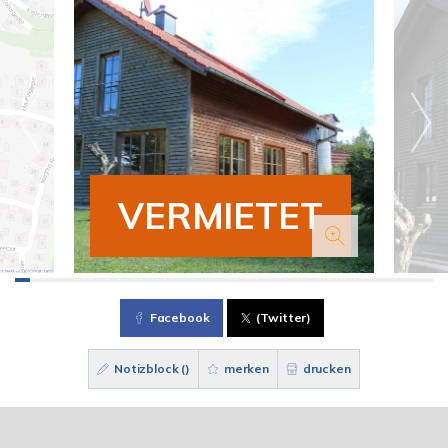
VERMIETET
Facebook
(Twitter)
Notizblock (
)
merken
drucken