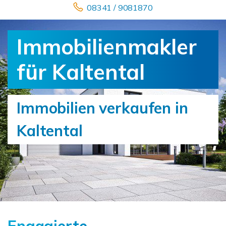
08341 / 9081870
Immobilienmakler
für Kaltental
Immobilien verkaufen in
Kaltental