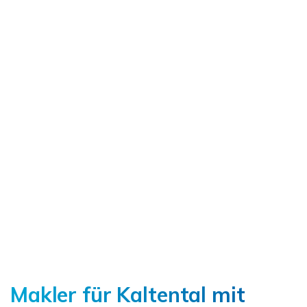
Ich bin damit einverstanden, dass mir Karten von
Google angezeigt werden. Es gelten die
Datenschutzbedingungen von Google
(
https://policies.google.com/privacy
).
Ich bin einverstanden
Makler für Kaltental mit