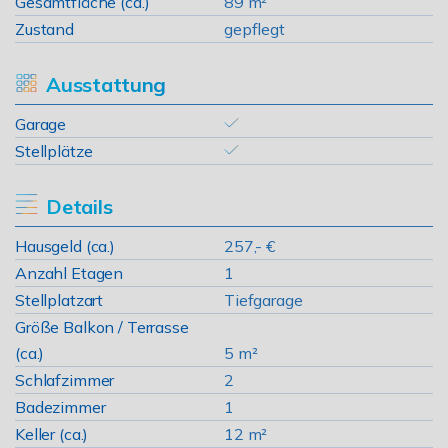
Gesamtfläche (ca.)
89 m²
Zustand
gepflegt
Ausstattung
Garage
Stellplätze
Details
Hausgeld (ca.)
257,- €
Anzahl Etagen
1
Stellplatzart
Tiefgarage
Größe Balkon / Terrasse
(ca.)
5 m²
Schlafzimmer
2
Badezimmer
1
Keller (ca.)
12 m²