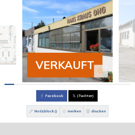
VERKAUFT
Facebook
(Twitter)
Notizblock (
)
merken
drucken