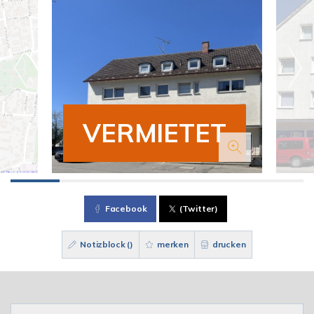
VERMIETET
Facebook
(Twitter)
Notizblock (
)
merken
drucken