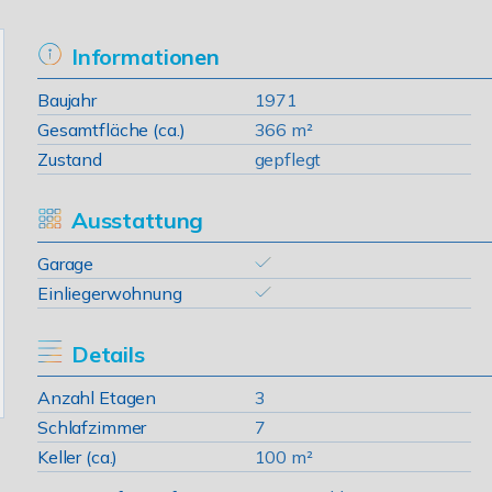
Informationen
Baujahr
1971
Gesamtfläche (ca.)
366 m²
Zustand
gepflegt
Ausstattung
Garage
Einliegerwohnung
Details
Anzahl Etagen
3
Schlafzimmer
7
Keller (ca.)
100 m²