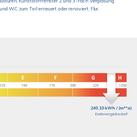
ustüren, Kunststofffenster 2 und 3-Fach Verglasung,
nd WC zum Teil erneuert oder renoviert, Flur,
240,10 kWh / (m²*a)
Endenergiebedarf