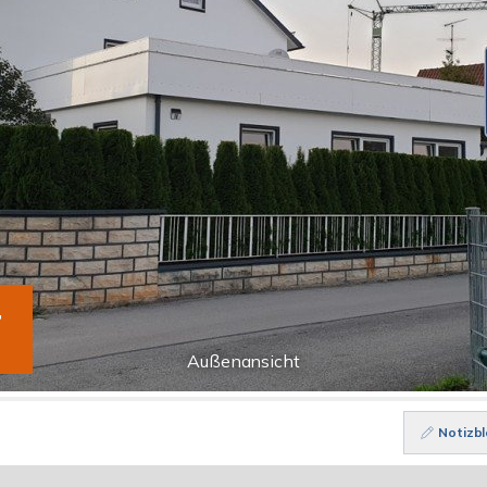
T
Außenansicht
Notizbl