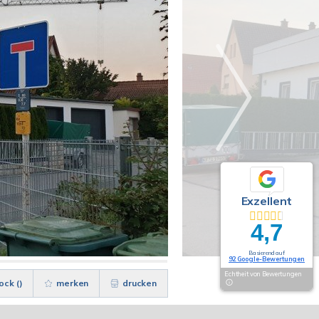
Exzellent
4,7
Basierend auf
92 Google-Bewertungen
Echtheit von Bewertungen
ock (
)
merken
drucken