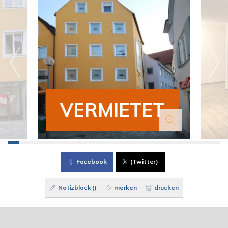
VERMIETET
Facebook
(Twitter)
Notizblock (
)
merken
drucken