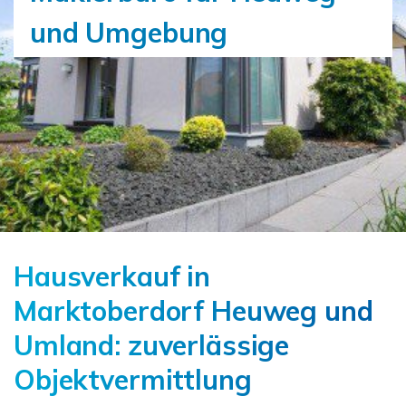
und Umgebung
Hausverkauf in
Marktoberdorf Heuweg und
Umland: zuverlässige
Objektvermittlung