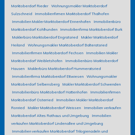
Marktoberdorf Rieder
Wohnungsmakler Marktoberdorf
Sulzschneid
Immobilienfirmen Marktoberdorf Thalhofen
Immobilien Makler Marktoberdorf Ennenhofen
Immobilienbüro
Marktoberdorf Kohlhunden
Immobilienfirma Marktoberdorf Burk
Maklerbüro Marktoberdorf Engratsried
Makler Marktoberdorf
Heiland
Wohnungsmakler Marktoberdorf Balteratsried
Immobilienfirmen Marktoberdorf Fechsen
Immobilien Makler
Marktoberdorf Weibletshofen
Immobilienbüro Marktoberdorf
Hausen
Maklerbüro Marktoberdorf Hummeratsried
Immobilienfirma Marktoberdorf Ettwiesen
Wohnungsmakler
Marktoberdorf Selbensberg
Makler Marktoberdorf Schwenden
Immobilienbüro Marktoberdorf Hattenhofen
Immobilienfirmen
Marktoberdorf Osterried
Immobilien Makler Marktoberdorf
Ronried
Makler Marktoberdorf Weissen
Immobilien verkaufen
Marktoberdorf Altes Rathaus und Umgebung
Immobilien
verkaufen Marktoberdorf Lindenallee und Umgebung
Immobilien verkaufen Marktoberdorf Trilogienadeln und