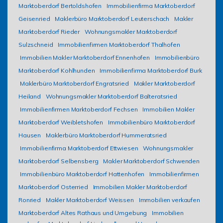
Marktoberdorf Bertoldshofen
Immobilienfirma Marktoberdorf
Geisenried
Maklerbüro Marktoberdorf Leuterschach
Makler
Marktoberdorf Rieder
Wohnungsmakler Marktoberdorf
Sulzschneid
Immobilienfirmen Marktoberdorf Thalhofen
Immobilien Makler Marktoberdorf Ennenhofen
Immobilienbüro
Marktoberdorf Kohlhunden
Immobilienfirma Marktoberdorf Burk
Maklerbüro Marktoberdorf Engratsried
Makler Marktoberdorf
Heiland
Wohnungsmakler Marktoberdorf Balteratsried
Immobilienfirmen Marktoberdorf Fechsen
Immobilien Makler
Marktoberdorf Weibletshofen
Immobilienbüro Marktoberdorf
Hausen
Maklerbüro Marktoberdorf Hummeratsried
Immobilienfirma Marktoberdorf Ettwiesen
Wohnungsmakler
Marktoberdorf Selbensberg
Makler Marktoberdorf Schwenden
Immobilienbüro Marktoberdorf Hattenhofen
Immobilienfirmen
Marktoberdorf Osterried
Immobilien Makler Marktoberdorf
Ronried
Makler Marktoberdorf Weissen
Immobilien verkaufen
Marktoberdorf Altes Rathaus und Umgebung
Immobilien