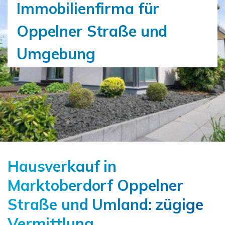
Immobilienfirma für
Oppelner Straße und
Umgebung
Hausverkauf in
Marktoberdorf Oppelner
Straße und Umland: zügige
Vermittlung