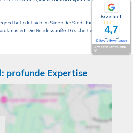
Exzellent
Exzellent
egend befindet sich im Süden der Stadt. Ein- und
4,7
4,7
akterisiert. Die Bundesstraße 16 sichert einen
Basierend auf
Basierend auf
92 Google-Bewertungen
92 Google-Bewertungen
Echtheit von Bewertungen
Echtheit von Bewertungen
: profunde Expertise