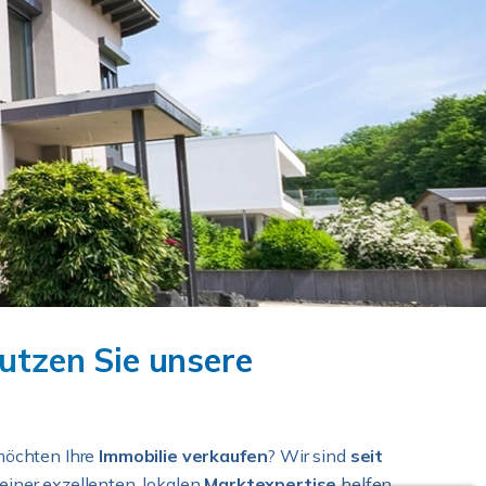
utzen Sie unsere
möchten Ihre
Immobilie verkaufen
? Wir sind
seit
einer exzellenten, lokalen
Marktexpertise
helfen