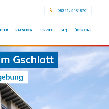
08341 / 9081870
ETER
RATGEBER
SERVICE
FAQ
ÜBER UNS
Im Gschlatt
mgebung