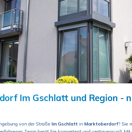
orf Im Gschlatt und Region - n
mgebung von der Straße
Im Gschlatt
in
Marktoberdorf
? Sie 
 erfahrenes Team berät Sie kompetent und vertrauensvoll. Mit 