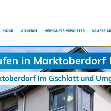
HOME
ANGEBOT
VERKÄUFER-VERMIETER
KÄUFER-MI
fen in Marktoberdorf 
ktoberdorf Im Gschlatt und U