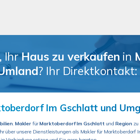
, Ihr
Haus zu verkaufen
in
Umland
? Ihr Direktkontakt:
toberdorf Im Gschlatt und Umg
ilien
.
Makler
für
Marktoberdorf
Im Gschlatt
und
Region
zu 
hr über unsere Dienstleistungen als Makler für Marktoberdorf
 in Verbindung setzen und Sie gern beraten.