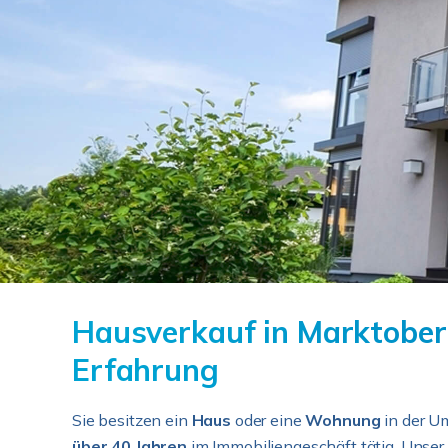
Hausverkauf in Marktoberd
Erfahrung
Sie besitzen ein
Haus
oder eine
Wohnung
in der U
über 40 Jahren
im Immobiliengeschäft tätig. Unser