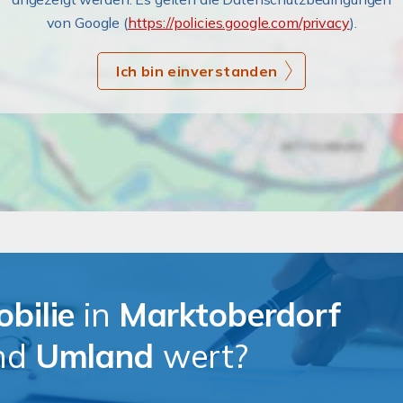
von Google (
https://policies.google.com/privacy
).
Ich bin einverstanden
bilie
in
Marktoberdorf
nd
Umland
wert?