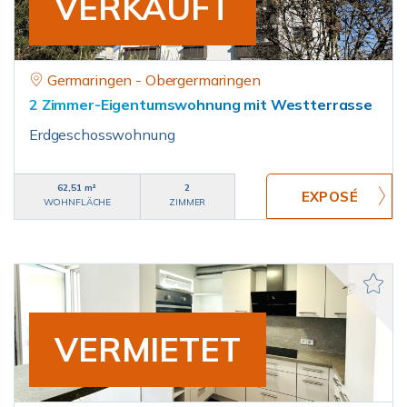
VERKAUFT
Germaringen - Obergermaringen
2 Zimmer-Eigentumswohnung mit Westterrasse
Erdgeschosswohnung
62,51 m²
2
WOHNFLÄCHE
ZIMMER
VERMIETET