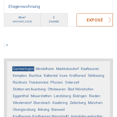
Etagenwohnung
63 m²
2
WOHNFLÄCHE
ZIMMER
; >
Germaringen
Mindelheim
Marktoberdorf
Kaufbeuren
Kempten
Buchloe
Kaltental
Irsee
Kraftisried
Stöttwang
Rückholz
Frankenried
Pforzen
Osterzell
Stötten am Auerberg
Ottobeuren
Bad Wörishofen
Eggenthal
Mauerstetten
Landsberg
Bidingen
Rieden
Westendorf
Ebersbach
Kaufering
Zellerberg
München
Obergünzburg
Aitrang
Baisweil
Kaufbeuren, Kaufbeuren (Kernstadt)
Immobilie verkaufen