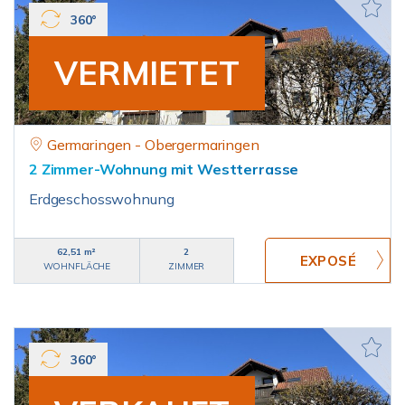
360°
VERMIETET
Germaringen - Obergermaringen
2 Zimmer-Wohnung mit Westterrasse
Erdgeschosswohnung
62,51 m²
2
WOHNFLÄCHE
ZIMMER
360°