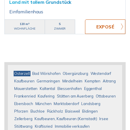
Land mit tollem Grundstück
Einfamilienhaus
120 m²
5
WOHNFLÄCHE
ZIMMER
Osterzell
Bad Wörishofen
Obergünzburg
Westendorf
Kaufbeuren
Germaringen
Mindelheim
Kempten
Aitrang
Mauerstetten
Kaltental
Biessenhofen
Eggenthal
Frankenried
Kaufering
Stötten am Auerberg
Ottobeuren
Ebersbach
München
Marktoberdorf
Landsberg
Pforzen
Buchloe
Rückholz
Baisweil
Bidingen
Zellerberg
Kaufbeuren, Kaufbeuren (Kernstadt)
Irsee
Stöttwang
Kraftisried
Immobilie verkaufen