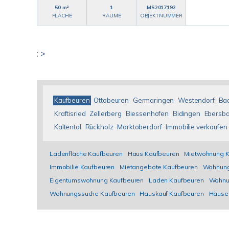
50 m²
1
MS2017192
FLÄCHE
RÄUME
OBJEKTNUMMER
; >
Kaufbeuren
Ottobeuren
Germaringen
Westendorf
Ba
Kraftisried
Zellerberg
Biessenhofen
Bidingen
Ebersb
Kaltental
Rückholz
Marktoberdorf
Immobilie verkaufen
Ladenfläche Kaufbeuren
Haus Kaufbeuren
Mietwohnung K
Immobilie Kaufbeuren
Mietangebote Kaufbeuren
Wohnung
Eigentumswohnung Kaufbeuren
Laden Kaufbeuren
Wohnu
Wohnungssuche Kaufbeuren
Hauskauf Kaufbeuren
Häuse