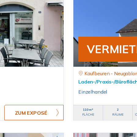
VERMIET
Kaufbeuren - Neugablo
Laden-/Praxis-/Bürofläc
Einzelhandel
110 m²
2
ZUM EXPOSÉ
FLÄCHE
RÄUME
O