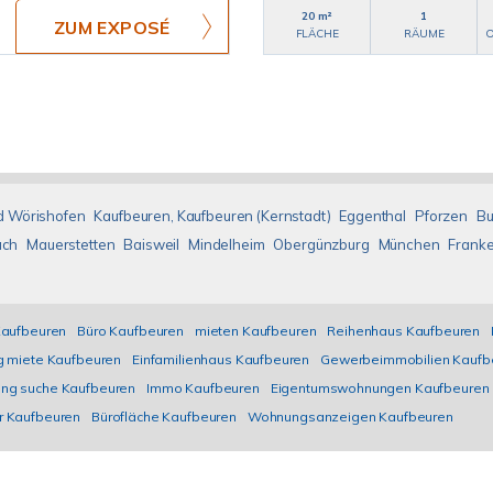
20 m²
1
ZUM EXPOSÉ
FLÄCHE
RÄUME
O
d Wörishofen
Kaufbeuren, Kaufbeuren (Kernstadt)
Eggenthal
Pforzen
Bu
ach
Mauerstetten
Baisweil
Mindelheim
Obergünzburg
München
Franke
aufbeuren
Büro Kaufbeuren
mieten Kaufbeuren
Reihenhaus Kaufbeuren
 miete Kaufbeuren
Einfamilienhaus Kaufbeuren
Gewerbeimmobilien Kaufb
ng suche Kaufbeuren
Immo Kaufbeuren
Eigentumswohnungen Kaufbeuren
r Kaufbeuren
Bürofläche Kaufbeuren
Wohnungsanzeigen Kaufbeuren