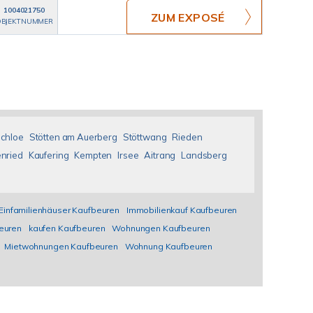
1004021750
ZUM EXPOSÉ
BJEKTNUMMER
chloe
Stötten am Auerberg
Stöttwang
Rieden
nried
Kaufering
Kempten
Irsee
Aitrang
Landsberg
Einfamilienhäuser Kaufbeuren
Immobilienkauf Kaufbeuren
euren
kaufen Kaufbeuren
Wohnungen Kaufbeuren
Mietwohnungen Kaufbeuren
Wohnung Kaufbeuren