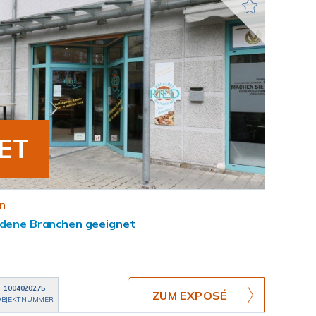
ET
n
edene Branchen geeignet
1004020275
ZUM EXPOSÉ
BJEKTNUMMER