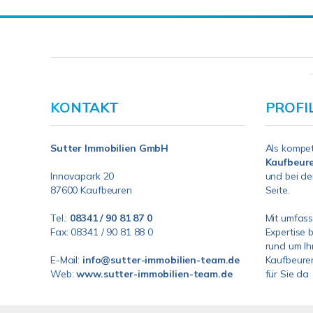
KONTAKT
PROFI
Sutter Immobilien GmbH
Als kompe
Kaufbeur
Innovapark 20
und bei de
87600 Kaufbeuren
Seite.
Tel.:
08341 / 90 81 87 0
Mit umfas
Fax: 08341 / 90 81 88 0
Expertise 
rund um Ih
E-Mail:
info@sutter-immobilien-team.de
Kaufbeuren
Web:
www.sutter-immobilien-team.de
für Sie da