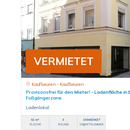
VERMIETET
Kaufbeuren - Kaufbeuren
Provisonsfrei für den Mieter! - Ladenfläche in
Fußgängerzone
Ladenlokal
61 m²
3
1004020637
FLÄCHE
RÄUME
OBJEKTNUMMER