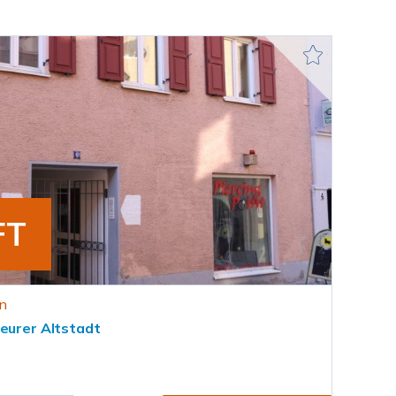
FT
n
beurer Altstadt