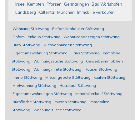
Irsee
Kempten
Pforzen
Germaringen
Bad Wörishofen
Landsberg
Kaltental
München
Immobilie verkaufen
Wohnung Stöttwang
Einfamilienhäuser Stöttwang
Einfamilienhaus Stöttwang
Wohnungsanzeigen Stöttwang
Büro Stöttwang
Mietwohnungen Stöttwang
Eigentumswohnung Stöttwang
Haus Stöttwang
Immobilie
Stöttwang
Wohnungssuche Stöttwang
Gewerbeimmobilien
Stöttwang
Wohnung miete Stöttwang
Häuser Stöttwang
Immo Stöttwang
Mietangebote Stöttwang
kaufen Stöttwang
Mietwohnung Stöttwang
Hauskauf Stöttwang
Eigentumswohnungen Stöttwang
Immobilienkauf Stöttwang
Bürofläche Stöttwang
mieten Stöttwang
Immobilien
Stöttwang
Wohnung suche Stöttwang