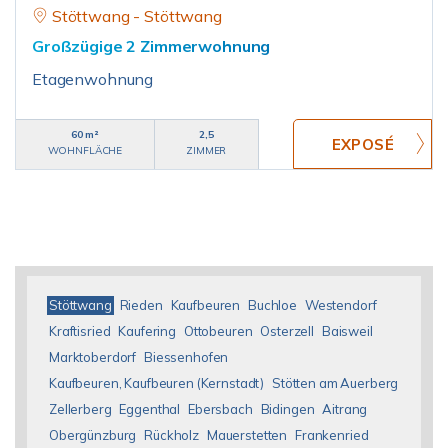
Stöttwang - Stöttwang
Großzügige 2 Zimmerwohnung
Etagenwohnung
60 m²
2,5
WOHNFLÄCHE
ZIMMER
Stöttwang
Rieden
Kaufbeuren
Buchloe
Westendorf
Kraftisried
Kaufering
Ottobeuren
Osterzell
Baisweil
Marktoberdorf
Biessenhofen
Kaufbeuren, Kaufbeuren (Kernstadt)
Stötten am Auerberg
Zellerberg
Eggenthal
Ebersbach
Bidingen
Aitrang
Obergünzburg
Rückholz
Mauerstetten
Frankenried