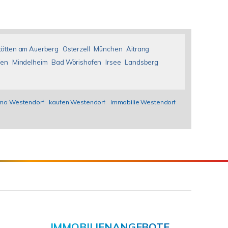
tötten am Auerberg
Osterzell
München
Aitrang
fen
Mindelheim
Bad Wörishofen
Irsee
Landsberg
mo Westendorf
kaufen Westendorf
Immobilie Westendorf
IMMOBILIENANGEBOTE