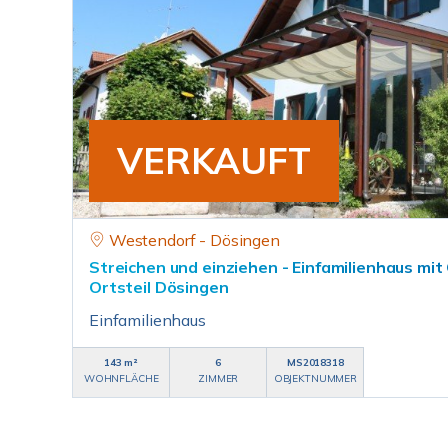
VERKAUFT
Westendorf - Dösingen
Streichen und einziehen - Einfamilienhaus mit
Ortsteil Dösingen
Einfamilienhaus
143 m²
6
MS2018318
WOHNFLÄCHE
ZIMMER
OBJEKTNUMMER