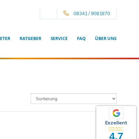
08341 / 9081870
ETER
RATGEBER
SERVICE
FAQ
ÜBER UNS
Exzellent
4,7