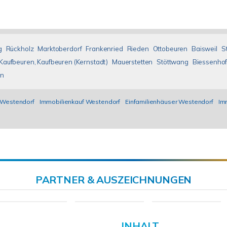
g
Rückholz
Marktoberdorf
Frankenried
Rieden
Ottobeuren
Baisweil
S
Kaufbeuren, Kaufbeuren (Kernstadt)
Mauerstetten
Stöttwang
Biessenho
en
 Westendorf
Immobilienkauf Westendorf
Einfamilienhäuser Westendorf
Im
PARTNER & AUSZEICHNUNGEN
L
INHALT