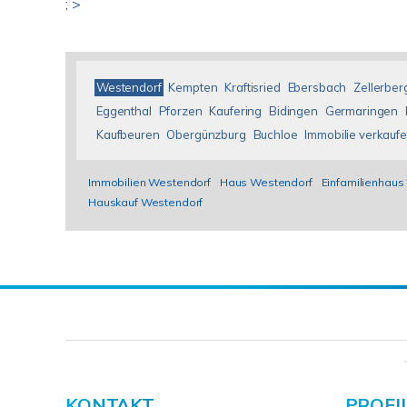
; >
Westendorf
Kempten
Kraftisried
Ebersbach
Zellerber
Eggenthal
Pforzen
Kaufering
Bidingen
Germaringen
Kaufbeuren
Obergünzburg
Buchloe
Immobilie verkauf
Immobilien Westendorf
Haus Westendorf
Einfamilienhaus
Hauskauf Westendorf
KONTAKT
PROFI