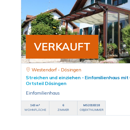
VERKAUFT
Westendorf - Dösingen
Streichen und einziehen - Einfamilienhaus mit
Ortsteil Dösingen
Einfamilienhaus
143 m²
6
MS2018318
WOHNFLÄCHE
ZIMMER
OBJEKTNUMMER