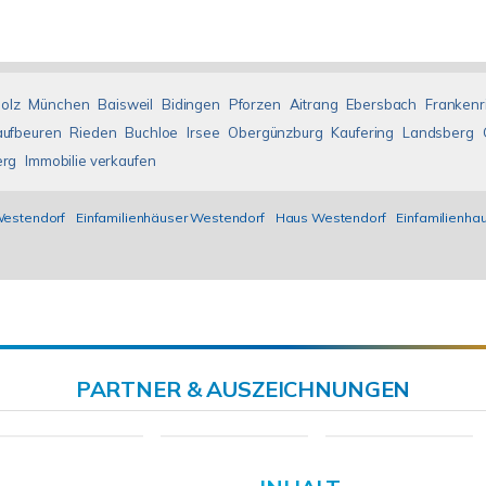
olz
München
Baisweil
Bidingen
Pforzen
Aitrang
Ebersbach
Frankenr
aufbeuren
Rieden
Buchloe
Irsee
Obergünzburg
Kaufering
Landsberg
erg
Immobilie verkaufen
Westendorf
Einfamilienhäuser Westendorf
Haus Westendorf
Einfamilienha
PARTNER & AUSZEICHNUNGEN