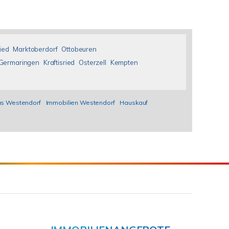
ied
Marktoberdorf
Ottobeuren
Germaringen
Kraftisried
Osterzell
Kempten
us Westendorf
Immobilien Westendorf
Hauskauf