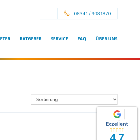
08341 / 9081870
ETER
RATGEBER
SERVICE
FAQ
ÜBER UNS
Exzellent
4,7