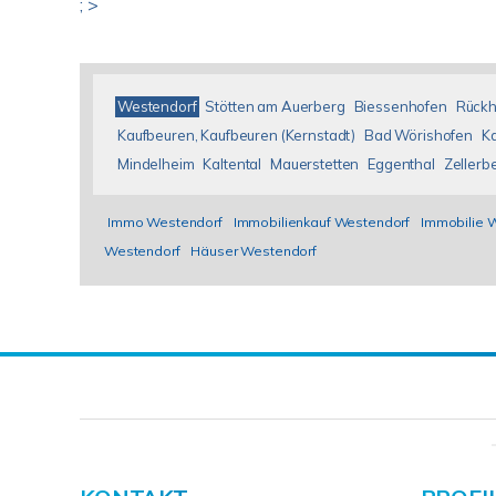
; >
Westendorf
Stötten am Auerberg
Biessenhofen
Rückh
Kaufbeuren, Kaufbeuren (Kernstadt)
Bad Wörishofen
K
Mindelheim
Kaltental
Mauerstetten
Eggenthal
Zellerb
Immo Westendorf
Immobilienkauf Westendorf
Immobilie 
Westendorf
Häuser Westendorf