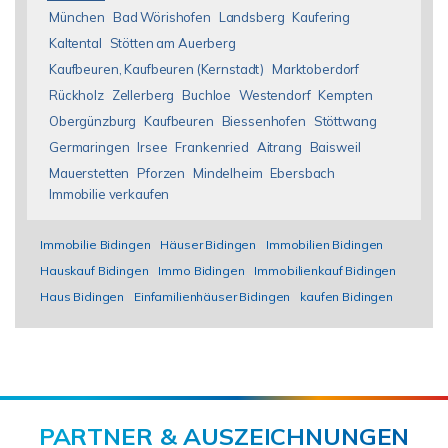
München
Bad Wörishofen
Landsberg
Kaufering
Kaltental
Stötten am Auerberg
Kaufbeuren, Kaufbeuren (Kernstadt)
Marktoberdorf
Rückholz
Zellerberg
Buchloe
Westendorf
Kempten
Obergünzburg
Kaufbeuren
Biessenhofen
Stöttwang
Germaringen
Irsee
Frankenried
Aitrang
Baisweil
Mauerstetten
Pforzen
Mindelheim
Ebersbach
Immobilie verkaufen
Immobilie Bidingen
Häuser Bidingen
Immobilien Bidingen
Hauskauf Bidingen
Immo Bidingen
Immobilienkauf Bidingen
Haus Bidingen
Einfamilienhäuser Bidingen
kaufen Bidingen
PARTNER & AUSZEICHNUNGEN