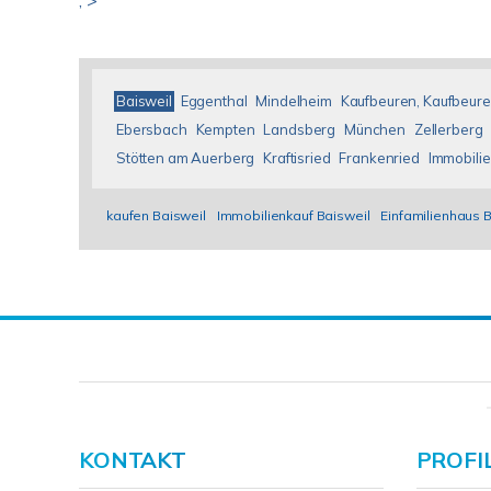
; >
Baisweil
Eggenthal
Mindelheim
Kaufbeuren, Kaufbeure
Ebersbach
Kempten
Landsberg
München
Zellerberg
Stötten am Auerberg
Kraftisried
Frankenried
Immobilie
kaufen Baisweil
Immobilienkauf Baisweil
Einfamilienhaus 
KONTAKT
PROFI