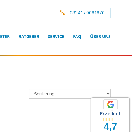
08341 / 9081870
ETER
RATGEBER
SERVICE
FAQ
ÜBER UNS
Exzellent
4,7