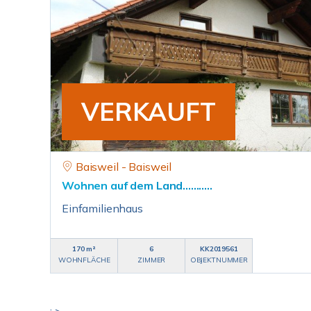
VERKAUFT
Baisweil - Baisweil
Wohnen auf dem Land...........
Einfamilienhaus
170 m²
6
KK2019561
WOHNFLÄCHE
ZIMMER
OBJEKTNUMMER