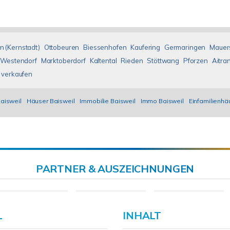
n (Kernstadt)
Ottobeuren
Biessenhofen
Kaufering
Germaringen
Mauer
Westendorf
Marktoberdorf
Kaltental
Rieden
Stöttwang
Pforzen
Aitra
 verkaufen
Baisweil
Häuser Baisweil
Immobilie Baisweil
Immo Baisweil
Einfamilienhä
PARTNER & AUSZEICHNUNGEN
L
INHALT