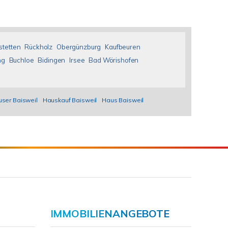
stetten
Rückholz
Obergünzburg
Kaufbeuren
ng
Buchloe
Bidingen
Irsee
Bad Wörishofen
user Baisweil
Hauskauf Baisweil
Haus Baisweil
IMMOBILIENANGEBOTE