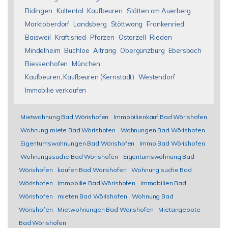
Bidingen
Kaltental
Kaufbeuren
Stötten am Auerberg
Marktoberdorf
Landsberg
Stöttwang
Frankenried
Baisweil
Kraftisried
Pforzen
Osterzell
Rieden
Mindelheim
Buchloe
Aitrang
Obergünzburg
Ebersbach
Biessenhofen
München
Kaufbeuren, Kaufbeuren (Kernstadt)
Westendorf
Immobilie verkaufen
Mietwohnung Bad Wörishofen
Immobilienkauf Bad Wörishofen
Wohnung miete Bad Wörishofen
Wohnungen Bad Wörishofen
Eigentumswohnungen Bad Wörishofen
Immo Bad Wörishofen
Wohnungssuche Bad Wörishofen
Eigentumswohnung Bad
Wörishofen
kaufen Bad Wörishofen
Wohnung suche Bad
Wörishofen
Immobilie Bad Wörishofen
Immobilien Bad
Wörishofen
mieten Bad Wörishofen
Wohnung Bad
Wörishofen
Mietwohnungen Bad Wörishofen
Mietangebote
Bad Wörishofen