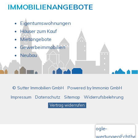
IMMOBILIENANGEBOTE
Eigentumswohnungen
Häuser zum Kauf
Mietangebote
Gewerbeimmobilien
Neubau
© Sutter Immobilien GmbH
Powered by
Immonia GmbH
Impressum
Datenschutz
Sitemap
Widerrufsbelehrung
Vertrag widerrufen
Google-
Bewertungen
Echthei