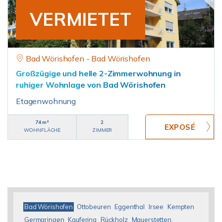
VERMIETET
Bad Wörishofen - Bad Wörishofen
Großzügige und helle 2-Zimmerwohnung in
ruhiger Wohnlage von Bad Wörishofen
Etagenwohnung
74 m²
2
WOHNFLÄCHE
ZIMMER
Bad Wörishofen
Ottobeuren
Eggenthal
Irsee
Kempten
Germaringen
Kaufering
Rückholz
Mauerstetten