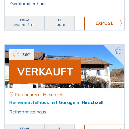
Zweifamilienhaus
266 m²
11
WOHNFLÄCHE
ZIMMER
360°
VERKAUFT
Kaufbeuren - Hirschzell
Reihenmittelhaus mit Garage in Hirschzell
Reihenmittelhaus
140 m²
5