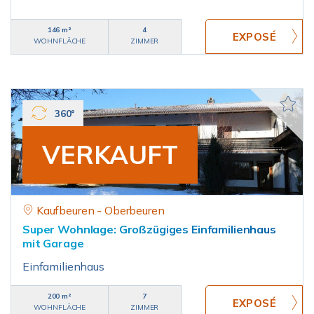
146 m²
4
WOHNFLÄCHE
ZIMMER
360°
VERKAUFT
Kaufbeuren - Oberbeuren
Super Wohnlage: Großzügiges Einfamilienhaus
mit Garage
Einfamilienhaus
200 m²
7
WOHNFLÄCHE
ZIMMER