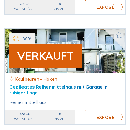
202 m²
6
WOHNFLÄCHE
ZIMMER
360°
VERKAUFT
Kaufbeuren - Haken
Gepflegtes Reihenmittelhaus mit Garage in
ruhiger Lage
Reihenmittelhaus
106 m²
5
WOHNFLÄCHE
ZIMMER