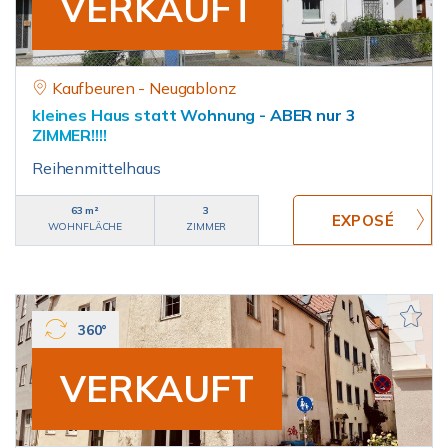
VERKAUFT
Kaufbeuren - Neugablonz
kleines Haus statt Wohnung - ABER nur 3
ZIMMER!!!!
Reihenmittelhaus
63 m²
3
WOHNFLÄCHE
ZIMMER
360°
VERKAUFT