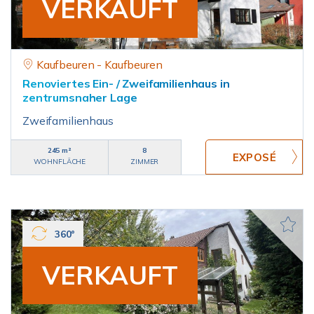
VERKAUFT
Kaufbeuren - Kaufbeuren
Renoviertes Ein- / Zweifamilienhaus in
zentrumsnaher Lage
Zweifamilienhaus
245 m²
8
WOHNFLÄCHE
ZIMMER
360°
VERKAUFT