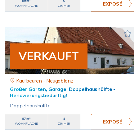
89 m²
5
WOHNFLÄCHE
ZIMMER
VERKAUFT
Kaufbeuren - Neugablonz
Großer Garten, Garage, Doppelhaushälfte -
Renovierungsbedürftig!
Doppelhaushälfte
87 m²
4
WOHNFLÄCHE
ZIMMER