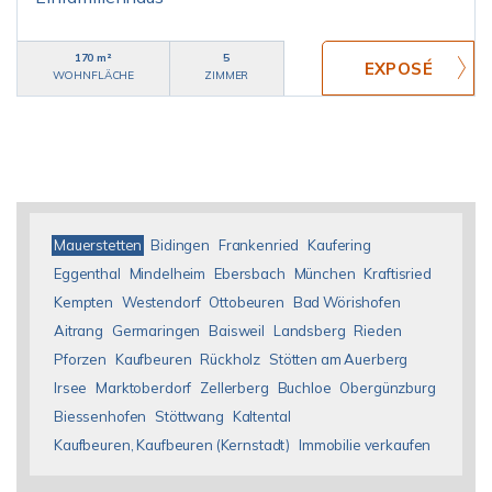
170 m²
5
WOHNFLÄCHE
ZIMMER
Mauerstetten
Bidingen
Frankenried
Kaufering
Eggenthal
Mindelheim
Ebersbach
München
Kraftisried
Kempten
Westendorf
Ottobeuren
Bad Wörishofen
Aitrang
Germaringen
Baisweil
Landsberg
Rieden
Pforzen
Kaufbeuren
Rückholz
Stötten am Auerberg
Irsee
Marktoberdorf
Zellerberg
Buchloe
Obergünzburg
Biessenhofen
Stöttwang
Kaltental
Kaufbeuren, Kaufbeuren (Kernstadt)
Immobilie verkaufen