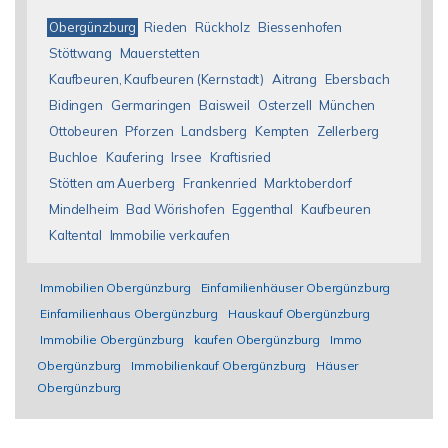
Obergünzburg
Rieden
Rückholz
Biessenhofen
Stöttwang
Mauerstetten
Kaufbeuren, Kaufbeuren (Kernstadt)
Aitrang
Ebersbach
Bidingen
Germaringen
Baisweil
Osterzell
München
Ottobeuren
Pforzen
Landsberg
Kempten
Zellerberg
Buchloe
Kaufering
Irsee
Kraftisried
Stötten am Auerberg
Frankenried
Marktoberdorf
Mindelheim
Bad Wörishofen
Eggenthal
Kaufbeuren
Kaltental
Immobilie verkaufen
Immobilien Obergünzburg
Einfamilienhäuser Obergünzburg
Einfamilienhaus Obergünzburg
Hauskauf Obergünzburg
Immobilie Obergünzburg
kaufen Obergünzburg
Immo
Obergünzburg
Immobilienkauf Obergünzburg
Häuser
Obergünzburg