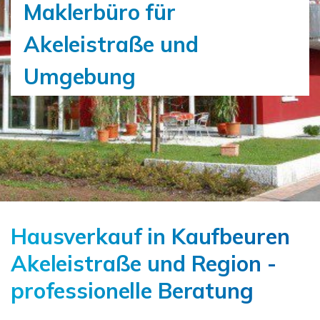
Maklerbüro für
Akeleistraße und
Umgebung
Hausverkauf in Kaufbeuren
Akeleistraße und Region -
professionelle Beratung