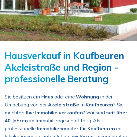
Hausverkauf in Kaufbeuren
Akeleistraße und Region -
professionelle Beratung
Sie besitzen ein
Haus
oder eine
Wohnung
in der
Umgebung von der
Akeleistraße
in
Kaufbeuren
? Sie
möchten Ihre
Immobilie verkaufen
? Wir sind
seit über
40 Jahren
im Immobiliengeschäft tätig. Als
professionelle
Immobilienmakler für Kaufbeuren
mit
lokaler Expertise unterstützen wir Sie mit einem breiten