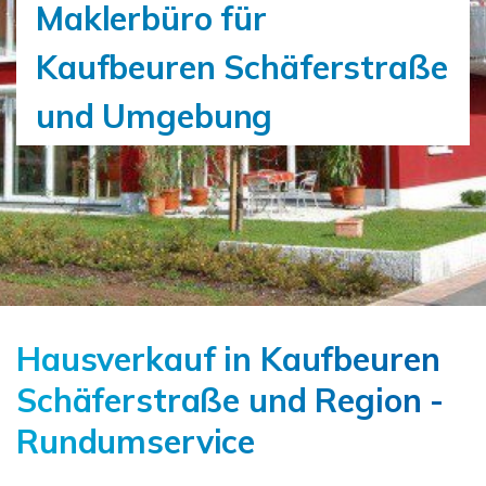
Maklerbüro für
Kaufbeuren Schäferstraße
und Umgebung
Hausverkauf in Kaufbeuren
Schäferstraße und Region -
Rundumservice