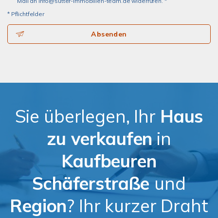
Mail an info@sutter-immobilien-team.de widerrufen. *
* Pflichtfelder
Absenden
Sie überlegen, Ihr
Haus
zu verkaufen
in
Kaufbeuren
Schäferstraße
und
Region
? Ihr kurzer Draht