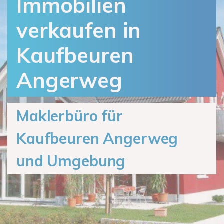
Immobilien
verkaufen in
Kaufbeuren
Angerweg
Maklerbüro für
Kaufbeuren Angerweg
und Umgebung