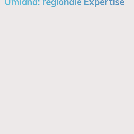
Umland: regionale Expertise
Ich bin damit einverstanden, dass mir Karten von
Google angezeigt werden. Es gelten die
Datenschutzbedingungen von Google
(
https://policies.google.com/privacy
).
Ich bin einverstanden