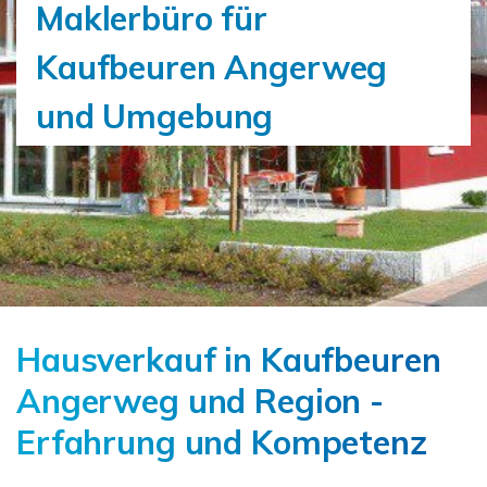
Maklerbüro für
Kaufbeuren Angerweg
und Umgebung
Hausverkauf in Kaufbeuren
Angerweg und Region -
Erfahrung und Kompetenz