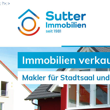
; ?>; >
Immobilien verka
Makler für Stadtsaal u