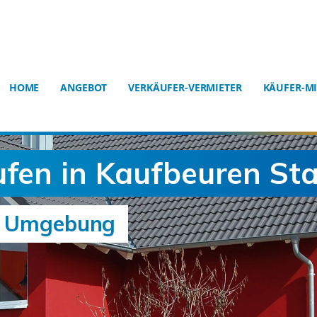
HOME
ANGEBOT
VERKÄUFER-VERMIETER
KÄUFER-MI
ufen in Kaufbeuren St
nd Umgebung