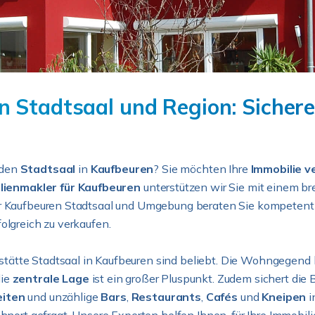
 Stadtsaal und Region: Sichere
 den
Stadtsaal
in
Kaufbeuren
? Sie möchten Ihre
Immobilie v
lienmakler für Kaufbeuren
unterstützen wir Sie mit einem b
r Kaufbeuren Stadtsaal und Umgebung beraten Sie kompetent un
folgreich zu verkaufen.
tte Stadtsaal in Kaufbeuren sind beliebt. Die Wohngegend be
die
zentrale Lage
ist ein großer Pluspunkt. Zudem sichert di
eiten
und unzählige
Bars
,
Restaurants
,
Cafés
und
Kneipen
i