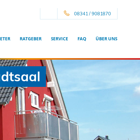
08341 / 9081870
ETER
RATGEBER
SERVICE
FAQ
ÜBER UNS
adtsaal