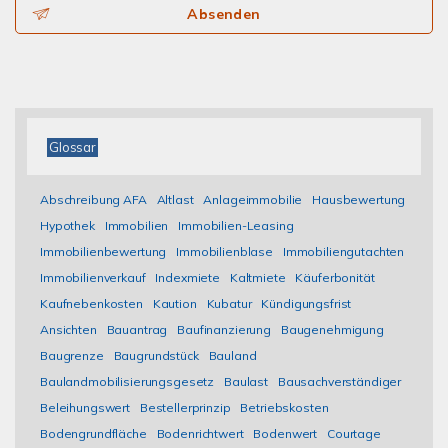
Absenden
Glossar
Abschreibung AFA
Altlast
Anlageimmobilie
Hausbewertung
Hypothek
Immobilien
Immobilien-Leasing
Immobilienbewertung
Immobilienblase
Immobiliengutachten
Immobilienverkauf
Indexmiete
Kaltmiete
Käuferbonität
Kaufnebenkosten
Kaution
Kubatur
Kündigungsfrist
Ansichten
Bauantrag
Baufinanzierung
Baugenehmigung
Baugrenze
Baugrundstück
Bauland
Baulandmobilisierungsgesetz
Baulast
Bausachverständiger
Beleihungswert
Bestellerprinzip
Betriebskosten
Bodengrundfläche
Bodenrichtwert
Bodenwert
Courtage