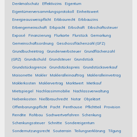
Denkmalschutz
Effektivzins
Eigentum
Eigentümerversammlungsprotokoll
Einheitswert
Energieausweispflicht
Erbbaurecht
Erbbauzins
Erbengemeinschaft
Erbpacht
Erbschaft
Erbschaftssteuer
Exposé
Finanzierung
Flurkarte
Flurstück
Gemarkung
Gemeinschaftsordnung
Geschossflächenzahl (GFZ)
Grundbucheintrag
Grunderwerbsteuer
Grundflächenzahl
(GRZ)
Grundschuld
Grundsteuer
Grundstück
Grundstücksgrenze
Grundstückspreis
Grundstücksverkauf
Maisonette
Makler
Makleralleinauftrag
Makleralleinvertrag
Maklerkosten
Maklervertrag
Marktwert
Mietkauf
Mietspiegel
Nachlassimmobilie
Nachlassverwaltung
Nebenkosten
Nießbrauchrecht
Notar
Objektart
Offenbarungspflicht
Pacht
Penthouse
Pflichtteil
Provision
Rendite
Rohbau
Sachwertverfahren
Schenkung
Schenkungssteuer
Schnitte
Sondereigentum
Sondernutzungsrecht
Souterrain
Teilungserklärung
Tilgung