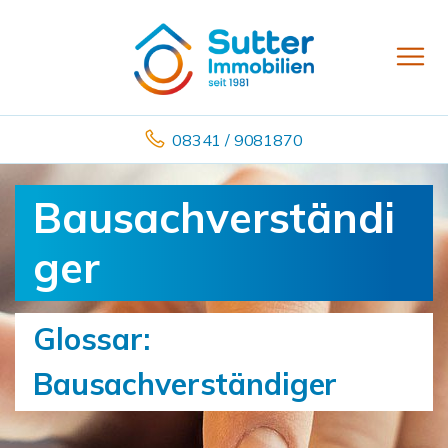
08341 / 9081870
Bausachverständi
ger
Glossar:
Bausachverständiger